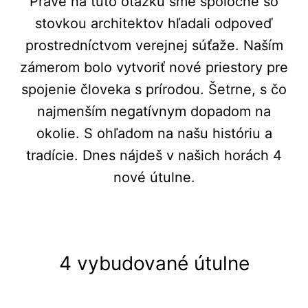
Práve na túto otázku sme spoločne so
stovkou architektov hľadali odpoveď
prostredníctvom verejnej súťaže. Naším
zámerom bolo vytvoriť nové priestory pre
spojenie človeka s prírodou. Šetrne, s čo
najmenším negatívnym dopadom na
okolie. S ohľadom na našu históriu a
tradície. Dnes nájdeš v našich horách 4
nové útulne.
4 vybudované útulne