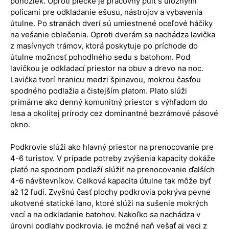
ponožiek. Oproti piecke je pracovný pult s úložnými
policami pre odkladanie ešusu, nástrojov a vybavenia
útulne. Po stranách dverí sú umiestnené oceľové háčiky
na vešanie oblečenia. Oproti dverám sa nachádza lavička
z masívnych trámov, ktorá poskytuje po príchode do
útulne možnosť pohodlného sedu s batohom. Pod
lavičkou je odkladací priestor na obuv a drevo na noc.
Lavička tvorí hranicu medzi špinavou, mokrou časťou
spodného podlažia a čistejším platom. Plato slúži
primárne ako denný komunitný priestor s výhľadom do
lesa a okolitej prírody cez dominantné bezrámové pásové
okno.
Podkrovie slúži ako hlavný priestor na prenocovanie pre
4-6 turistov. V prípade potreby zvýšenia kapacity dokáže
plató na spodnom podlaží slúžiť na prenocovanie ďalších
4-6 návštevníkov. Celková kapacita útulne tak môže byť
až 12 ľudí. Zvyšnú časť plochy podkrovia pokrýva pevne
ukotvené statické lano, ktoré slúži na sušenie mokrých
vecí a na odkladanie batohov. Nakoľko sa nachádza v
úrovni podlahy podkrovia, je možné naň vešať aj veci z