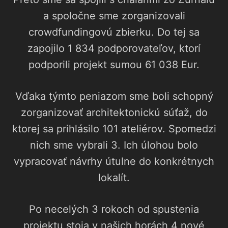
a spoločne sme zorganizovali
crowdfundingovú zbierku. Do tej sa
zapojilo 1 834 podporovateľov, ktorí
podporili projekt sumou 61 038 Eur.
Vďaka týmto peniazom sme boli schopný
zorganizovať architektonickú súťaž, do
ktorej sa prihlásilo 101 ateliérov. Spomedzi
nich sme vybrali 3. Ich úlohou bolo
vypracovať návrhy útulne do konkrétnych
lokalít.
Po necelých 3 rokoch od spustenia
projektu stoja v našich horách 4 nové