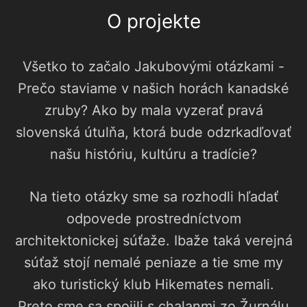
O projekte
Všetko to začalo Jakubovými otázkami -
Prečo staviame v našich horách kanadské
zruby? Ako by mala vyzerať pravá
slovenská útulňa, ktorá bude odzrkadľovať
našu históriu, kultúru a tradície?
Na tieto otázky sme sa rozhodli hľadať
odpovede prostredníctvom
architektonickej súťaže. Ibaže taká verejná
súťaž stojí nemalé peniaze a tie sme my
ako turistický klub Hikemates nemali.
Preto sme sa spojili s chalanmi zo Žurnálu