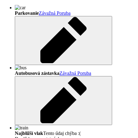
Parkovanie
Závažná Poruba
Autobusová zástavka
Závažná Poruba
Najbližší vlak
Tento údaj chýba :(