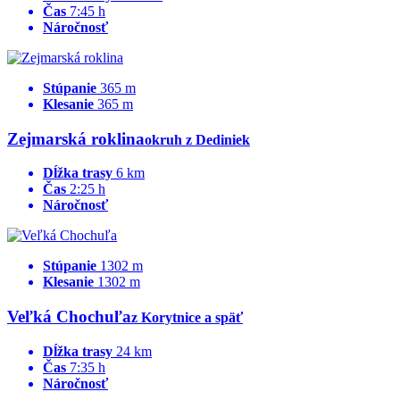
Čas
7:45 h
Náročnosť
Stúpanie
365 m
Klesanie
365 m
Zejmarská roklina
okruh z Dediniek
Dĺžka trasy
6 km
Čas
2:25 h
Náročnosť
Stúpanie
1302 m
Klesanie
1302 m
Veľká Chochuľa
z Korytnice a späť
Dĺžka trasy
24 km
Čas
7:35 h
Náročnosť