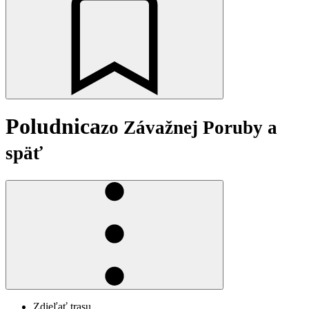
Poludnica
zo Závažnej Poruby a
späť
Zdieľať trasu