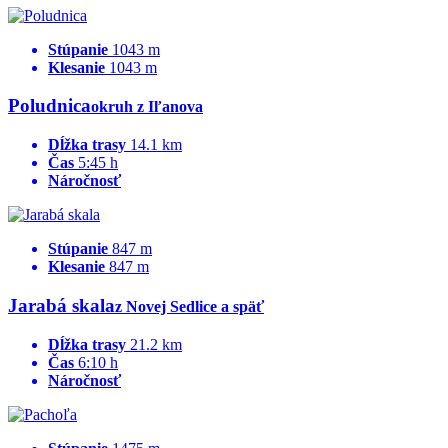
Stúpanie
1043 m
Klesanie
1043 m
Poludnica
okruh z Iľanova
Dĺžka trasy
14.1 km
Čas
5:45 h
Náročnosť
Stúpanie
847 m
Klesanie
847 m
Jarabá skala
z Novej Sedlice a späť
Dĺžka trasy
21.2 km
Čas
6:10 h
Náročnosť