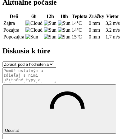
Aktuálne počasie
Deň
6h
12h
18h
Teplota
Zrážky
Vietor
Zajtra
14°C
0 mm
3,2 m/s
Pozajtra
14°C
0 mm
3,2 m/s
Popozajtra
15°C
0 mm
1,7 m/s
Diskusia k túre
Odoslať