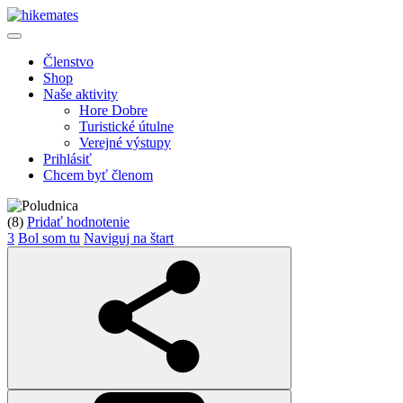
Členstvo
Shop
Naše aktivity
Hore Dobre
Turistické útulne
Verejné výstupy
Prihlásiť
Chcem byť členom
(8)
Pridať hodnotenie
3
Bol som tu
Naviguj na štart