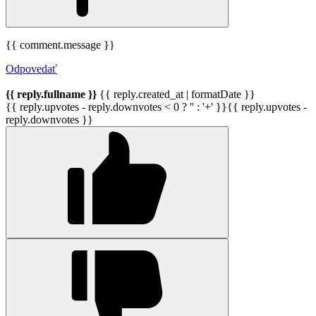
{{ comment.message }}
Odpovedať
{{ reply.fullname }}
{{ reply.created_at | formatDate }}
{{ reply.upvotes - reply.downvotes < 0 ? '' : '+' }}{{ reply.upvotes -
reply.downvotes }}