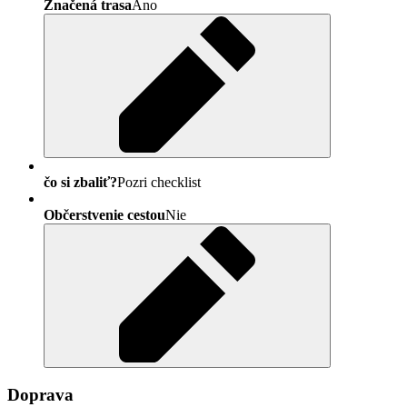
Značená trasa
Áno
čo si zbaliť?
Pozri checklist
Občerstvenie cestou
Nie
Doprava