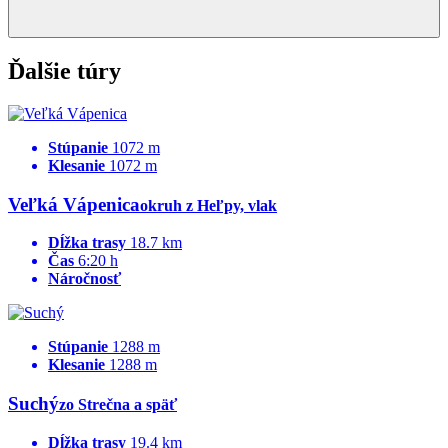
Ďalšie túry
Stúpanie
1072 m
Klesanie
1072 m
Veľká Vápenica
okruh z Heľpy, vlak
Dĺžka trasy
18.7 km
Čas
6:20 h
Náročnosť
Stúpanie
1288 m
Klesanie
1288 m
Suchý
zo Strečna a späť
Dĺžka trasy
19.4 km