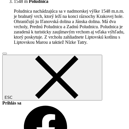
1548 m
Poludnica
Poludnica nachádzajúca sa v nadmorskej výške 1548 m.n.m.
je bralnatý vrch, ktorý leží na konci rázsochy Krakovej hole.
Ohraničujú ju Iľanovská dolina a Jánska dolina. Má dva
vrcholy, Prednú Poludnicu a Zadnú Poludnicu. Poludnica je
zaradená k turisticky zaujímavým vrchom aj vďaka výhľadu,
ktorý poskytuje. Z vrcholu zahliadnete Liptovskú kotlinu s
Liptovskou Marou a taktiež Nízke Tatry.
ESC
Prihlás sa