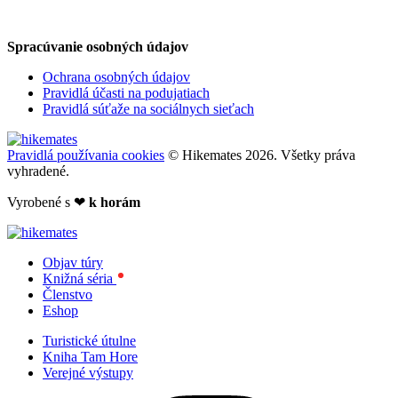
Spracúvanie osobných údajov
Ochrana osobných údajov
Pravidlá účasti na podujatiach
Pravidlá súťaže na sociálnych sieťach
Pravidlá používania cookies
© Hikemates 2026. Všetky práva
vyhradené.
Vyrobené s
❤
k horám
Objav túry
Knižná séria
Členstvo
Eshop
Turistické útulne
Kniha Tam Hore
Verejné výstupy