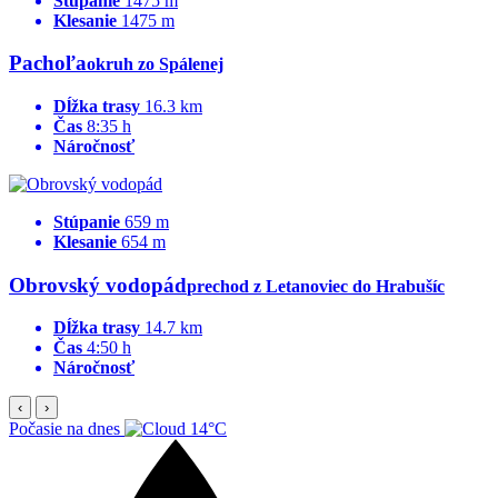
Stúpanie
1475 m
Klesanie
1475 m
Pachoľa
okruh zo Spálenej
Dĺžka trasy
16.3 km
Čas
8:35 h
Náročnosť
Stúpanie
659 m
Klesanie
654 m
Obrovský vodopád
prechod z Letanoviec do Hrabušíc
Dĺžka trasy
14.7 km
Čas
4:50 h
Náročnosť
‹
›
Počasie na dnes
14°C