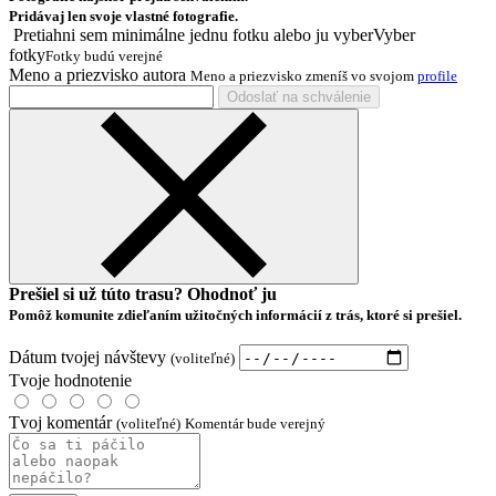
Pridávaj len svoje vlastné fotografie.
Pretiahni sem minimálne jednu fotku alebo ju
vyber
Vyber
fotky
Fotky budú verejné
Meno a priezvisko autora
Meno a priezvisko zmeníš vo svojom
profile
Odoslať na schválenie
Prešiel si už túto trasu? Ohodnoť ju
Pomôž komunite zdieľaním užitočných informácií z trás, ktoré si prešiel.
Dátum tvojej návštevy
(voliteľné)
Tvoje hodnotenie
Tvoj komentár
(voliteľné)
Komentár bude verejný