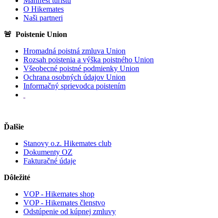
Manifest turistu
O Hikemates
Naši partneri
🚨 Poistenie Union
Hromadná poistná zmluva Union
Rozsah poistenia a výška poistného Union
Všeobecné poistné podmienky Union
Ochrana osobných údajov Union
Informačný sprievodca poistením
Ďalšie
Stanovy o.z. Hikemates club
Dokumenty OZ
Fakturačné údaje
Dôležité
VOP - Hikemates shop
VOP - Hikemates členstvo
Odstúpenie od kúpnej zmluvy