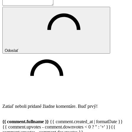
Odoslať
Zatiaľ neboli pridané žiadne komentáre. Buď prvý!
{{ comment.fullname }}
{{ comment.created_at | formatDate }}
{{ comment.upvotes - comment.downvotes < 0 ? '' : '+' }}{{