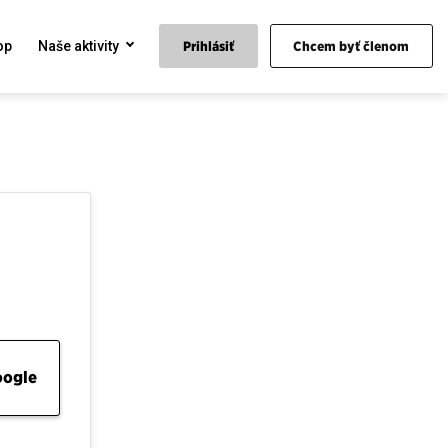
op
Naše aktivity
Prihlásiť
Chcem byť členom
oogle