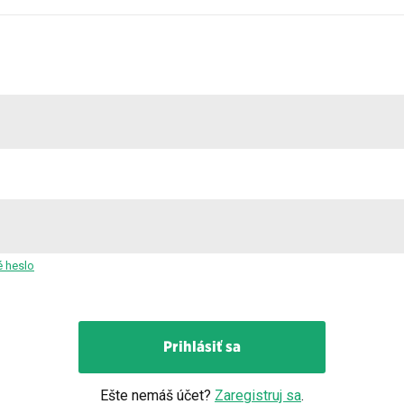
 heslo
Prihlásiť sa
Ešte nemáš účet?
Zaregistruj sa
.