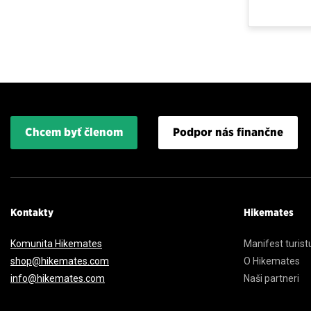
Chcem byť členom
Podpor nás finančne
Kontakty
Hikemates
Komunita Hikemates
Manifest turist
shop@hikemates.com
O Hikemates
info@hikemates.com
Naši partneri