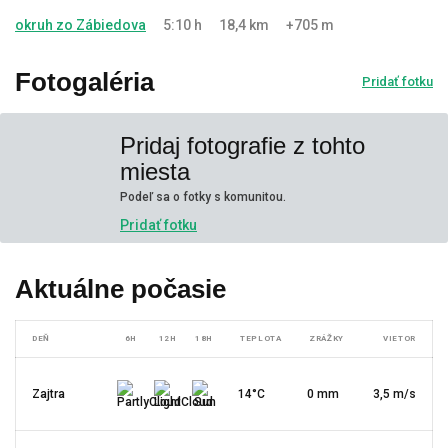
okruh zo Zábiedova
5:10 h
18,4 km
+705 m
Fotogaléria
Pridať fotku
Pridaj fotografie z tohto
miesta
Podeľ sa o fotky s komunitou.
Pridať fotku
Aktuálne počasie
DEŇ
6H
12H
18H
TEPLOTA
ZRÁŽKY
VIETOR
Zajtra
14°C
0 mm
3,5 m/s