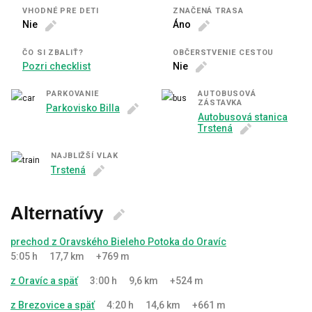
VHODNÉ PRE DETI
ZNAČENÁ TRASA
Nie
Áno
ČO SI ZBALIŤ?
OBČERSTVENIE CESTOU
Pozri checklist
Nie
PARKOVANIE
AUTOBUSOVÁ
ZÁSTAVKA
Parkovisko Billa
Autobusová stanica
Trstená
NAJBLIŽŠÍ VLAK
Trstená
Alternatívy
prechod z Oravského Bieleho Potoka do Oravíc
5:05 h
17,7 km
+769 m
z Oravíc a späť
3:00 h
9,6 km
+524 m
z Brezovice a späť
4:20 h
14,6 km
+661 m