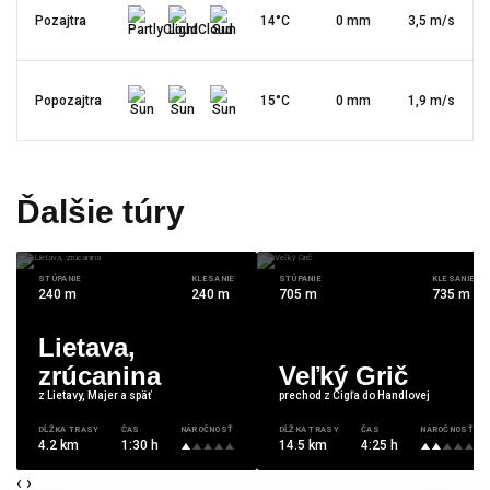
Pozajtra
14°C
0 mm
3,5 m/s
Popozajtra
15°C
0 mm
1,9 m/s
Ďalšie túry
STÚPANIE
KLESANIE
STÚPANIE
KLESANIE
240 m
240 m
705 m
735 m
Lietava,
zrúcanina
Veľký Grič
z Lietavy, Majer a späť
prechod z Cigľa do Handlovej
DĹŽKA TRASY
ČAS
NÁROČNOSŤ
DĹŽKA TRASY
ČAS
NÁROČNOSŤ
4.2 km
1:30 h
14.5 km
4:25 h
‹
›