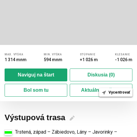
MAX.
VÝŠKA
MIN.
VÝŠKA
STÚPANIE
KLESANIE
1 314 mnm
594 mnm
+1 026 m
-1 026 m
Naviguj na štart
Diskusia (0)
Bol som tu
Aktuálne počasie
Vycentrovať
Výstupová trasa
Trstená, západ – Zábiedovo, Lány – Javorinky –