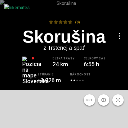
(0)
Skorušina
z Trstenej a späť
DĹŽKA TRASY
CELKOVÝ ČAS
24 km
6:55 h
STÚPANIE
NÁROČNOSŤ
+1 026 m
GPX