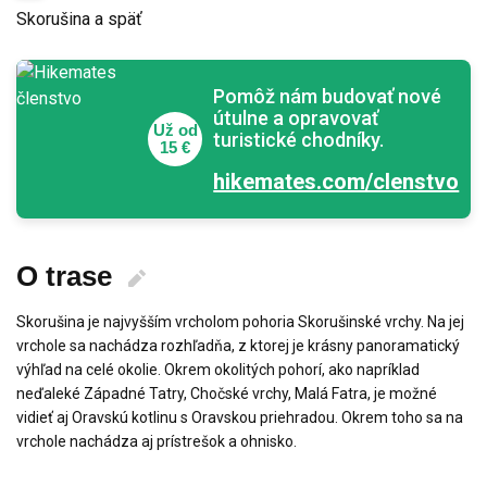
Skorušina a späť
Pomôž nám budovať nové
útulne a opravovať
Už od
turistické chodníky.
15 €
hikemates.com/clenstvo
O trase
Skorušina je najvyšším vrcholom pohoria Skorušinské vrchy. Na jej
vrchole sa nachádza rozhľadňa, z ktorej je krásny panoramatický
výhľad na celé okolie. Okrem okolitých pohorí, ako napríklad
neďaleké Západné Tatry, Chočské vrchy, Malá Fatra, je možné
vidieť aj Oravskú kotlinu s Oravskou priehradou. Okrem toho sa na
vrchole nachádza aj prístrešok a ohnisko.