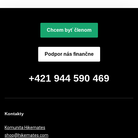
14°C
Počasie na dnes
0 mm
3,5 m/s
Chcem byť členom
Podpor nás finančne
+421 944 590 469
Kontakty
Komunita Hikemates
shop@hikemates.com