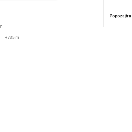
Popozajtra
 m
+735 m