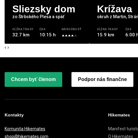
Sliezsky dom
Krížava
zo Štrbského Plesa a späť
okruh z Martin, Strá
DĹŽKA TRASY
ČAS
NÁROČNOSŤ
DĹŽKA TRASY
ČAS
32.7 km
10:15 h
15.9 km
6:00 
‹
›
Chcem byť členom
Podpor nás finančne
Kontakty
Hikemates
Komunita Hikemates
Manifest turist
shop@hikemates.com
O Hikemates