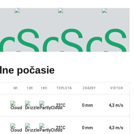
lne počasie
6H
12H
18H
TEPLOTA
ZRÁŽKY
VIETOR
23°C
0 mm
4,3 m/s
23°C
0 mm
4,3 m/s