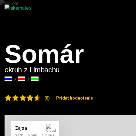
Somár
okruh z Limbachu
(8)
Pridať hodnotenie
Zajtra
23°C
0 mm
4,3 m/s