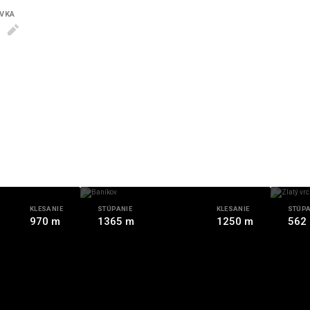
VKA
KLESANIE
STÚPANIE
KLESANIE
STÚPA
970 m
1365 m
1250 m
562