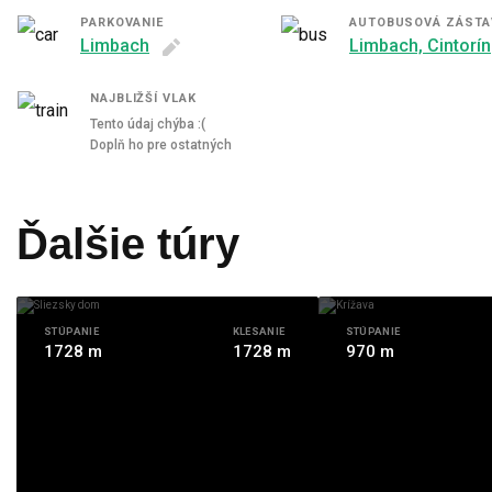
PARKOVANIE
AUTOBUSOVÁ ZÁSTA
Limbach
Limbach, Cintorín
NAJBLIŽŠÍ VLAK
Tento údaj chýba :(
Doplň ho pre ostatných
Ďalšie túry
STÚPANIE
KLESANIE
STÚPANIE
1728 m
1728 m
970 m