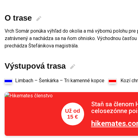
O trase
Vrch Somár ponúka výhľad do okolia a má výbornú polohu pre p
zatrávnený a nachádza sa na ňom ohnisko. Východnou časťou 
prechádza Štefánikova magistrála.
Výstupová trasa
Limbach – Šenkárka – Tri kamenné kopce
Kozí ch
Staň sa členom 
celosezónne pois
Už od
15 €
hikemates.co