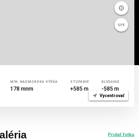
GPX
MIN.
NADMORSKÁ
VÝŠKA
STÚPANIE
KLESANIE
178 mnm
+585 m
-585 m
Vycentrovať
aléria
Pridať fotku