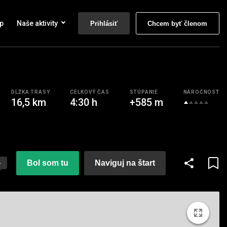
p
Naše aktivity
Prihlásiť
Chcem byť členom
DĹŽKA TRASY
CELKOVÝ ČAS
STÚPANIE
NÁROČNOSŤ
16,5 km
4:30 h
+585 m
Bol som tu
Naviguj na štart
4