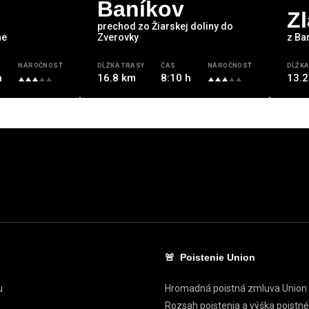
Baníkov
Zl
prechod zo Žiarskej doliny do
ne
Zverovky
z Ban
NÁROČNOSŤ
DĹŽKA TRASY
ČAS
NÁROČNOSŤ
DĹŽKA
h
16.8 km
8:10 h
13.2
🚨 Poistenie Union
u
Hromadná poistná zmluva Union
Rozsah poistenia a výška poistn