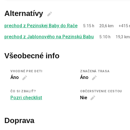
Alternatívy
prechod z Pezinskej Baby do Rače
5:15 h
20,6 km
+415
prechod z Jablonového na Pezinskú Babu
5:10 h
19,3 km
Všeobecné info
VHODNÉ PRE DETI
ZNAČENÁ TRASA
Áno
Áno
ČO SI ZBALIŤ?
OBČERSTVENIE CESTOU
Pozri checklist
Nie
Doprava