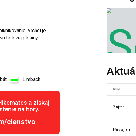
iknikovanie. Vrchol je
vrcholovej plošiny
Aktuá
rbát
Limbach
DEŇ
Hikemates a získaj
Zajtra
tenie na hory.
m/clenstvo
Pozajtra