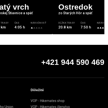
atý vrch
Ostredok
skej Štiavnice a späť
zo Starých Hôr a späť
 TRASY
ČAS
NÁROČNOSŤ
DĹŽKA TRASY
ČAS
NÁROČN
 km
4:05 h
20.8 km
7:50 h
+421 944 590 469
Dôležité
VOP - Hikemates shop
ého Union
VOP - Hikemates členstvo