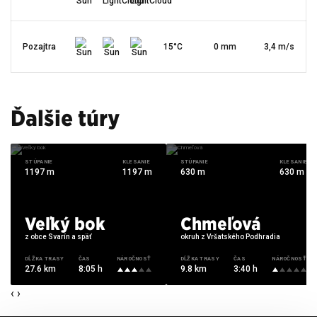
Pozajtra
15°C
0 mm
3,4 m/s
Ďalšie túry
STÚPANIE
KLESANIE
STÚPANIE
KLESANIE
1197 m
1197 m
630 m
630 m
Veľký bok
Chmeľová
z obce Svarín a späť
okruh z Vršatského Podhradia
DĹŽKA TRASY
ČAS
NÁROČNOSŤ
DĹŽKA TRASY
ČAS
NÁROČNOSŤ
27.6 km
8:05 h
9.8 km
3:40 h
‹
›