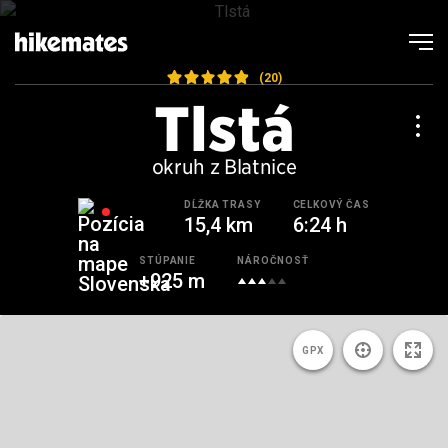
(20)
Tlstá
okruh z Blatnice
DĹŽKA TRASY
CELKOVÝ ČAS
15,4 km
6:24 h
STÚPANIE
NÁROČNOSŤ
+925 m
GPX