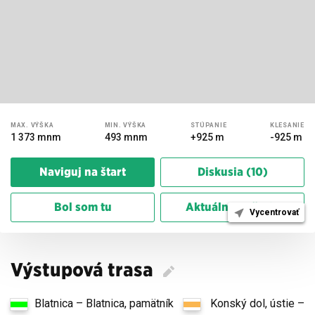
MAX.
VÝŠKA
MIN.
VÝŠKA
STÚPANIE
KLESANIE
1 373 mnm
493 mnm
+925 m
-925 m
Naviguj na štart
Diskusia (10)
Bol som tu
Aktuálne počasie
Vycentrovať
Výstupová trasa
Blatnica – Blatnica, pamätník
Konský dol, ústie –