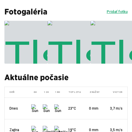
Fotogaléria
Pridať fotku
Aktuálne počasie
DEŇ
6H
12H
18H
TEPLOTA
ZRÁŽKY
VIETOR
Dnes
23°C
0 mm
3,7 m/s
Zajtra
19°C
0 mm
3,5 m/s