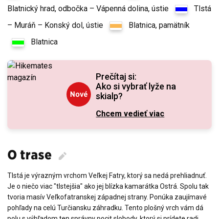
Blatnický hrad, odbočka – Vápenná dolina, ústie
Tlstá
– Muráň – Konský dol, ústie
Blatnica, pamätník
Blatnica
Prečítaj si:
Ako si vybrať lyže na
Nové
skialp?
Chcem vedieť viac
O trase
Tlstá je výrazným vrchom Veľkej Fatry, ktorý sa nedá prehliadnuť.
Je o niečo viac "tlstejšia" ako jej blízka kamarátka Ostrá. Spolu tak
tvoria masív Veľkofatranskej západnej strany. Ponúka zaujímavé
pohľady na celú Turčiansku záhradku. Tento plošný vrch vám dá
polu s výhľadom ten správny pocit slobody, ktorý si prídete radi