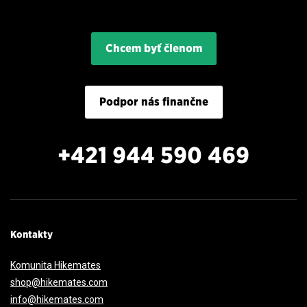
23°C
Počasie na dnes
0 mm
3,7 m/s
Chcem byť členom
Podpor nás finančne
+421 944 590 469
Kontakty
Komunita Hikemates
shop@hikemates.com
info@hikemates.com