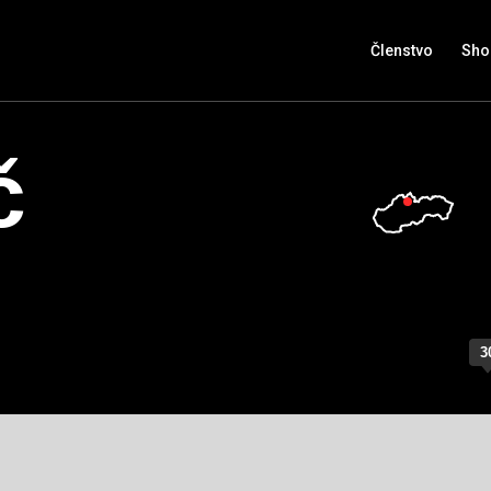
Členstvo
Sho
č
3