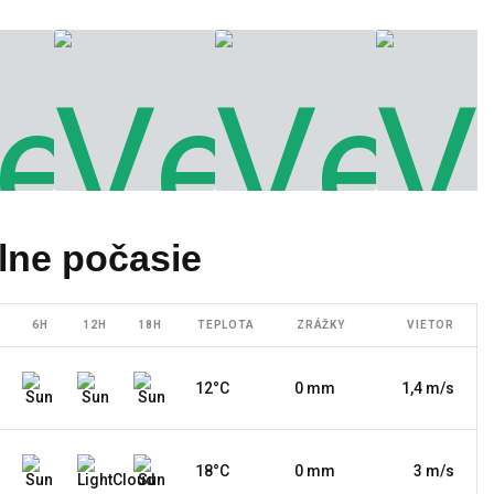
lne počasie
6H
12H
18H
TEPLOTA
ZRÁŽKY
VIETOR
12°C
0 mm
1,4 m/s
18°C
0 mm
3 m/s