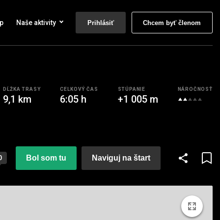
p
Naše aktivity
Prihlásiť
Chcem byť členom
DĹŽKA TRASY
CELKOVÝ ČAS
STÚPANIE
NÁROČNOSŤ
9,1 km
6:05 h
+1 005 m
Bol som tu
Naviguj na štart
0