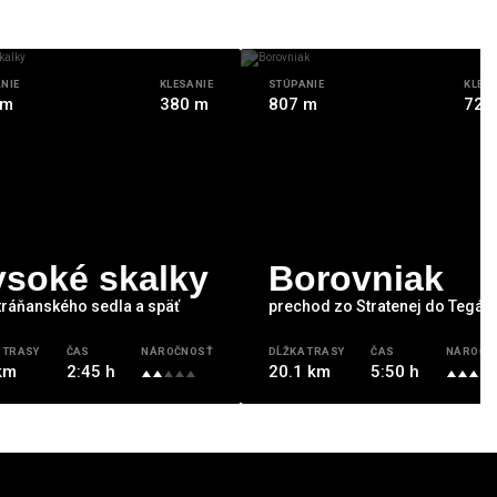
NIE
KLESANIE
STÚPANIE
KLES
 m
380 m
807 m
722
ysoké skalky
Borovniak
tráňanského sedla a späť
prechod zo Stratenej do Tegárt
 TRASY
ČAS
NÁROČNOSŤ
DĹŽKA TRASY
ČAS
NÁROČN
km
2:45 h
20.1 km
5:50 h