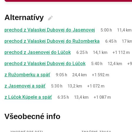
Alternatívy
prechod z Valaskej Dubovej do Jasenovej
5:00 h
11,4 km
prechod z Valaskej Dubovej do Ružomberka
6:45 h
17 k
prechod z Jasenovej do Lúčok
6:25 h
14,1 km
+1 112 m
prechod z Valaskej Dubovej do Lúčok
5:40 h
12,4 km
+9
z Ružomberku a späť
9:05 h
24,4 km
+1 592 m
z Jasenovej a späť
5:30 h
13,2 km
+1 072 m
z Lúčok Kúpele a späť
6:35 h
13,4 km
+1 087 m
Všeobecné info