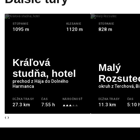
STÚPANIE
KLESANIE
STÚPANIE
1095 m
1120 m
828 m
Kráľová
Malý
studňa, hotel
Rozsute
prechod z Hája do Dolného
Harmanca
okruh z Terchová, Bi
DĹŽKA TRASY
ČAS
NÁROČNOSŤ
DĹŽKA TRASY
ČAS
27.3 km
7:55 h
11.3 km
5:10 
‹
›