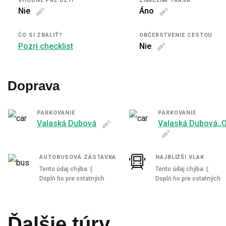
VHODNÉ PRE DETI
ZNAČENÁ TRASA
Nie
Áno
ČO SI ZBALIŤ?
OBČERSTVENIE CESTOU
Pozri checklist
Nie
Doprava
PARKOVANIE
PARKOVANIE
Valaská Dubová
Valaská Dubová,,
AUTOBUSOVÁ ZÁSTAVKA
NAJBLIŽŠÍ VLAK
Tento údaj chýba :(
Tento údaj chýba :(
Doplň ho pre ostatných
Doplň ho pre ostatných
Ďalšie túry