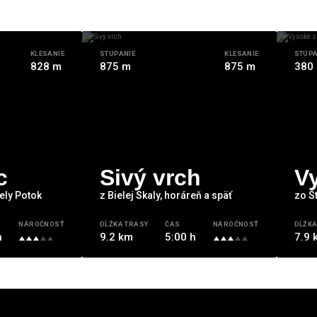
KLESANIE
STÚPANIE
KLESANIE
STÚPA
828 m
875 m
875 m
380
c
Sivý vrch
V
ely Potok
z Bielej Skaly, horáreň a späť
zo S
NÁROČNOSŤ
DĹŽKA TRASY
ČAS
NÁROČNOSŤ
DĹŽKA
h
9.2 km
5:00 h
7.9 