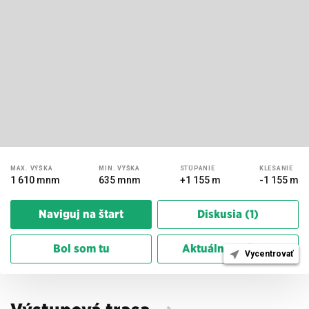
MAX.
VÝŠKA
MIN.
VÝŠKA
STÚPANIE
KLESANIE
1 610 mnm
635 mnm
+1 155 m
-1 155 m
Naviguj na štart
Diskusia (1)
Bol som tu
Aktuálne počasie
Vycentrovať