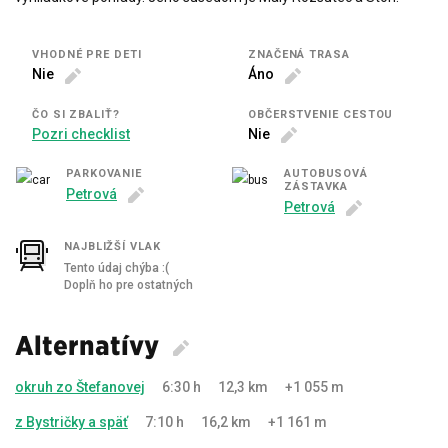
VHODNÉ PRE DETI
ZNAČENÁ TRASA
Nie
Áno
ČO SI ZBALIŤ?
OBČERSTVENIE CESTOU
Pozri checklist
Nie
PARKOVANIE
AUTOBUSOVÁ
ZÁSTAVKA
Petrová
Petrová
NAJBLIŽŠÍ VLAK
Tento údaj chýba :(
Doplň ho pre ostatných
Alternatívy
okruh zo Štefanovej
6:30 h
12,3 km
+1 055 m
z Bystričky a späť
7:10 h
16,2 km
+1 161 m