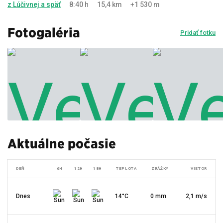
z Lúčivnej a späť
8:40 h
15,4 km
+1 530 m
Fotogaléria
Pridať fotku
Aktuálne počasie
DEŇ
6H
12H
18H
TEPLOTA
ZRÁŽKY
VIETOR
Dnes
14°C
0 mm
2,1 m/s