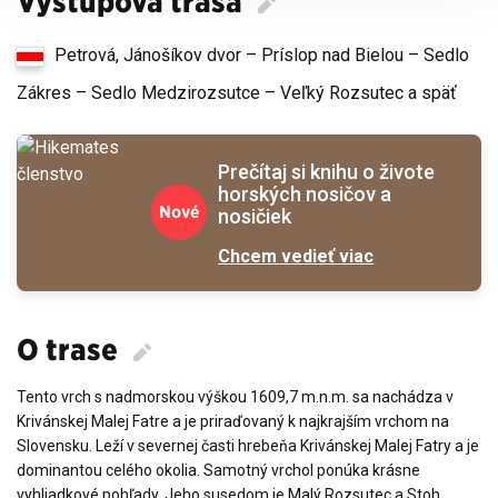
Výstupová trasa
Petrová, Jánošíkov dvor – Príslop nad Bielou – Sedlo
Zákres – Sedlo Medzirozsutce – Veľký Rozsutec a späť
Prečítaj si knihu o živote
horských nosičov a
Nové
nosičiek
Chcem vedieť viac
O trase
Tento vrch s nadmorskou výškou 1609,7 m.n.m. sa nachádza v
Krivánskej Malej Fatre a je priraďovaný k najkrajším vrchom na
Slovensku. Leží v severnej časti hrebeňa Krivánskej Malej Fatry a je
dominantou celého okolia. Samotný vrchol ponúka krásne
vyhliadkové pohľady. Jeho susedom je Malý Rozsutec a Stoh.