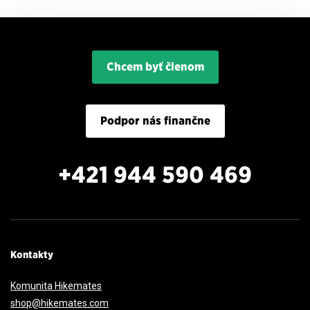
14°C
Počasie na dnes
0 mm
2,1 m/s
Chcem byť členom
Podpor nás finančne
+421 944 590 469
Kontakty
Komunita Hikemates
shop@hikemates.com