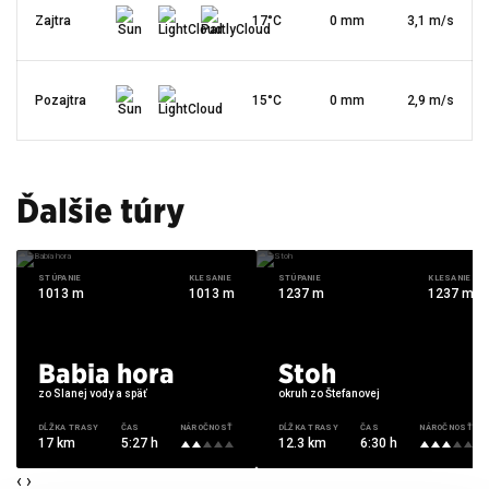
Zajtra
17°C
0 mm
3,1 m/s
Pozajtra
15°C
0 mm
2,9 m/s
Ďalšie túry
STÚPANIE
KLESANIE
STÚPANIE
KLESANIE
1013 m
1013 m
1237 m
1237 m
Babia hora
Stoh
zo Slanej vody a späť
okruh zo Štefanovej
DĹŽKA TRASY
ČAS
NÁROČNOSŤ
DĹŽKA TRASY
ČAS
NÁROČNOSŤ
17 km
5:27 h
12.3 km
6:30 h
‹
›