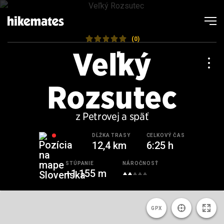
(0)
Veľký
Rozsutec
z Petrovej a späť
DĹŽKA TRASY
CELKOVÝ ČAS
12,4 km
6:25 h
STÚPANIE
NÁROČNOSŤ
+1 155 m
GPX