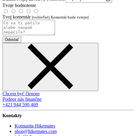
Tvoje hodnotenie
Tvoj komentár
(voliteľné)
Komentár bude verejný
Odoslať
Chcem byť členom
Podpor nás finančne
+421 944 590 469
Kontakty
Komunita Hikemates
shop@hikemates.com