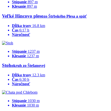
Stúpanie
897 m
Klesanie
897 m
Veľké Hincovo pleso
zo Štrbského Plesa a späť
Dĺžka trasy
16.8 km
Čas
6:17 h
Náročnosť
Stúpanie
1237 m
Klesanie
1237 m
Stoh
okruh zo Štefanovej
Dĺžka trasy
12.3 km
Čas
6:30 h
Náročnosť
Stúpanie
1030 m
Klesanie
1030 m