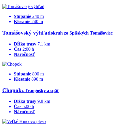
Stúpanie
240 m
Klesanie
240 m
Tomášovský výhľad
okruh zo Spišských Tomášoviec
Dĺžka trasy
7.1 km
Čas
2:00 h
Náročnosť
Stúpanie
890 m
Klesanie
890 m
Chopok
z Trangošky a späť
Dĺžka trasy
9.8 km
Čas
5:00 h
Náročnosť