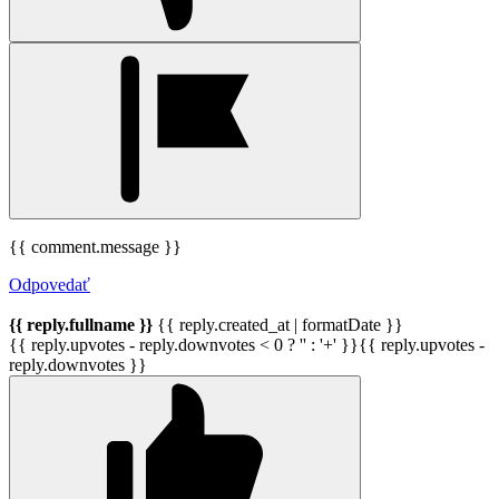
{{ comment.message }}
Odpovedať
{{ reply.fullname }}
{{ reply.created_at | formatDate }}
{{ reply.upvotes - reply.downvotes < 0 ? '' : '+' }}{{ reply.upvotes -
reply.downvotes }}