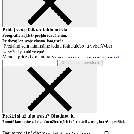
Pridaj svoje fotky z tohto miesta
Fotografie najskôr prejdú schválením.
Pridávaj len svoje vlastné fotografie.
Pretiahni sem minimálne jednu fotku alebo ju
vyber
Vyber
fotky
Fotky budú verejné
Meno a priezvisko autora
Meno a priezvisko zmeníš vo svojom
profile
Odoslať na schválenie
Prešiel si už túto trasu? Ohodnoť ju
Pomôž komunite zdieľaním užitočných informácií z trás, ktoré si prešiel.
Dátum tvojej návštevy
(voliteľné)