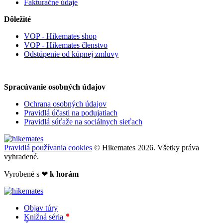
Fakturačné údaje
Dôležité
VOP - Hikemates shop
VOP - Hikemates členstvo
Odstúpenie od kúpnej zmluvy
Spracúvanie osobných údajov
Ochrana osobných údajov
Pravidlá účasti na podujatiach
Pravidlá súťaže na sociálnych sieťach
Pravidlá používania cookies
© Hikemates 2026. Všetky práva
vyhradené.
Vyrobené s
❤
k horám
Objav túry
Knižná séria