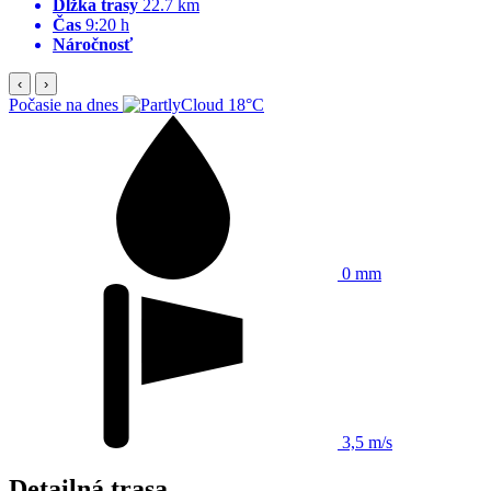
Dĺžka trasy
22.7 km
Čas
9:20 h
Náročnosť
‹
›
Počasie na dnes
18°C
0 mm
3,5 m/s
Detailná trasa