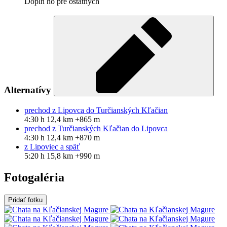
Doplň ho pre ostatných
Alternatívy
prechod z Lipovca do Turčianských Kľačian
4:30 h
12,4 km
+865 m
prechod z Turčianských Kľačian do Lipovca
4:30 h
12,4 km
+870 m
z Lipoviec a späť
5:20 h
15,8 km
+990 m
Fotogaléria
Pridať fotku