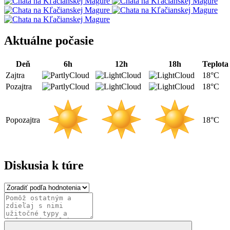
Aktuálne počasie
Deň
6h
12h
18h
Teplota
Zajtra
18°C
Pozajtra
18°C
Popozajtra
18°C
Diskusia k túre