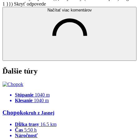
1 }})
Skryť odpovede
Načítať viac komentárov
Ďalšie túry
Stúpanie
1040 m
Klesanie
1040 m
Chopok
okruh z Jasnej
Dĺžka trasy
16.5 km
Čas
5:50 h
Náročnosť