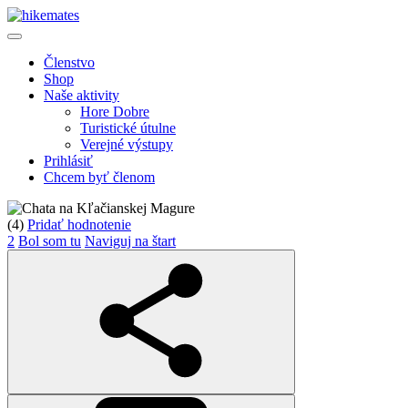
Členstvo
Shop
Naše aktivity
Hore Dobre
Turistické útulne
Verejné výstupy
Prihlásiť
Chcem byť členom
(4)
Pridať hodnotenie
2
Bol som tu
Naviguj na štart