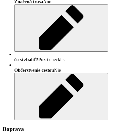
Značená trasa
Áno
čo si zbaliť?
Pozri checklist
Občerstvenie cestou
Nie
Doprava