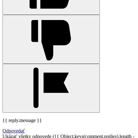
{{ reply.message }}
Odpovedať
Ukázať všetky odpovede ({{ Object.keys(comment.replies).length -