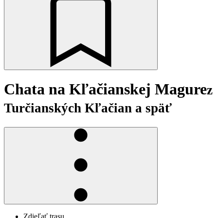
Chata na Kľačianskej Magure
z
Turčianských Kľačian a späť
Zdieľať trasu