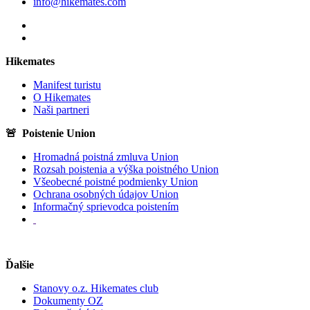
info@hikemates.com
Hikemates
Manifest turistu
O Hikemates
Naši partneri
🚨 Poistenie Union
Hromadná poistná zmluva Union
Rozsah poistenia a výška poistného Union
Všeobecné poistné podmienky Union
Ochrana osobných údajov Union
Informačný sprievodca poistením
Ďalšie
Stanovy o.z. Hikemates club
Dokumenty OZ