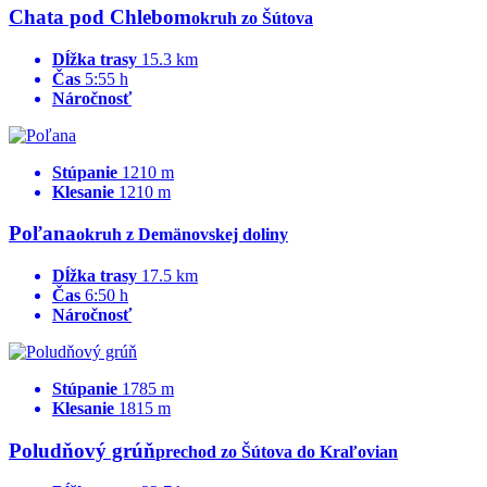
Chata pod Chlebom
okruh zo Šútova
Dĺžka trasy
15.3 km
Čas
5:55 h
Náročnosť
Stúpanie
1210 m
Klesanie
1210 m
Poľana
okruh z Demänovskej doliny
Dĺžka trasy
17.5 km
Čas
6:50 h
Náročnosť
Stúpanie
1785 m
Klesanie
1815 m
Poludňový grúň
prechod zo Šútova do Kraľovian