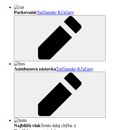
Parkovanie
Turčianske Kľačany
Autobusová zástavka
Turčianske Kľačany
Najbližší vlak
Tento údaj chýba :(