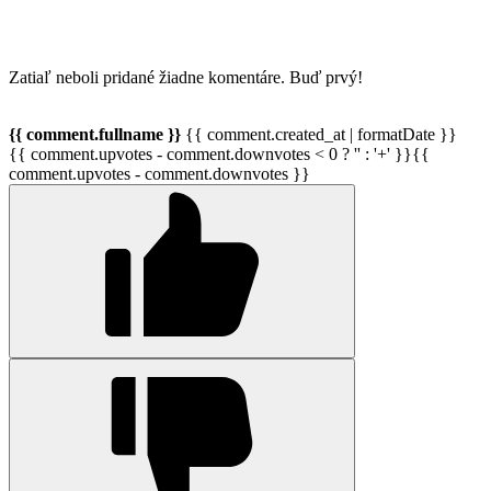
Zatiaľ neboli pridané žiadne komentáre. Buď prvý!
{{ comment.fullname }}
{{ comment.created_at | formatDate }}
{{ comment.upvotes - comment.downvotes < 0 ? '' : '+' }}{{
comment.upvotes - comment.downvotes }}