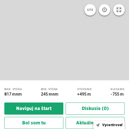
GPX
MAX.
VÝŠKA
MIN.
VÝŠKA
STÚPANIE
KLESANIE
817 mnm
245 mnm
+495 m
-755 m
Naviguj na štart
Diskusia (0)
Bol som tu
Aktuálne počasie
Vycentrovať