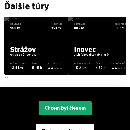
Ďalšie túry
STÚPANIE
KLESANIE
STÚPANIE
KLESANIE
958 m
958 m
807 m
807 m
Strážov
Inovec
okruh zo Zliechova
z Mníchovej Lehoty a späť
DĹŽKA TRASY
ČAS
NÁROČNOSŤ
DĹŽKA TRASY
ČAS
NÁROČNOSŤ
13.4 km
5:15 h
15.2 km
4:50 h
‹
›
21°C
Počasie na dnes
0,2 mm
5,2 m/s
Chcem byť členom