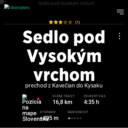
(1)
Sedlo pod
Vysokým
vrchom
prechod z Kavečian do Kysaku
DĹŽKA TRASY
CELKOVÝ ČAS
16,8 km
4:35 h
STÚPANIE
NÁROČNOSŤ
+495 m