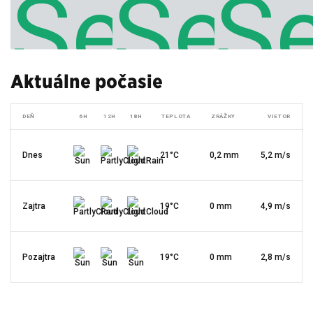
Aktuálne počasie
DEŇ
6H
12H
18H
TEPLOTA
ZRÁŽKY
VIETOR
Dnes
21°C
0,2 mm
5,2 m/s
Zajtra
19°C
0 mm
4,9 m/s
Pozajtra
19°C
0 mm
2,8 m/s