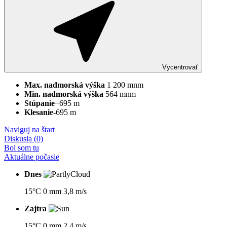
Vycentrovať
Max.
nadmorská
výška
1 200 mnm
Min.
nadmorská
výška
564 mnm
Stúpanie
+695 m
Klesanie
-695 m
Naviguj na štart
Diskusia (0)
Bol som tu
Aktuálne počasie
Dnes
15°C
0 mm
3,8 m/s
Zajtra
15°C
0 mm
2,4 m/s