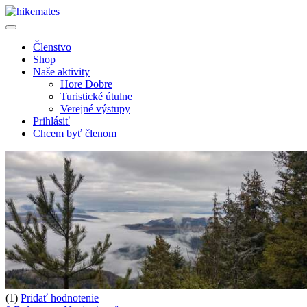
Členstvo
Shop
Naše aktivity
Hore Dobre
Turistické útulne
Verejné výstupy
Prihlásiť
Chcem byť členom
(1)
Pridať hodnotenie