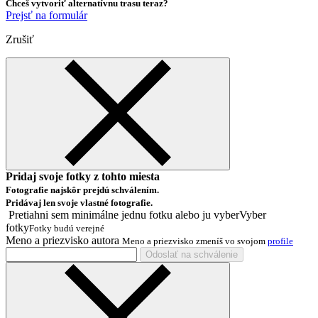
Chceš vytvoriť alternatívnu trasu teraz?
Prejsť na formulár
Zrušiť
Pridaj svoje fotky z tohto miesta
Fotografie najskôr prejdú schválením.
Pridávaj len svoje vlastné fotografie.
Pretiahni sem minimálne jednu fotku alebo ju
vyber
Vyber
fotky
Fotky budú verejné
Meno a priezvisko autora
Meno a priezvisko zmeníš vo svojom
profile
Odoslať na schválenie