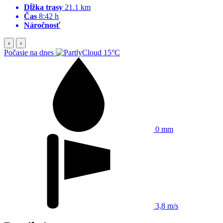
Dĺžka trasy
21.1 km
Čas
8:42 h
Náročnosť
‹
›
Počasie na dnes
15°C
0 mm
3,8 m/s