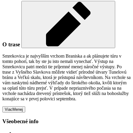
O trase
Smrekovica je najvyšším vrchom Braniska a ak plánujete túru v
tomto pohorí, tak by ste ju isto nemali vynechať. Výstup na
Smrekovicu patri medzi tie príjemné menej náročné výstupy. Po
trase z Vyšného Slavkova môžete vidieť prírodné útvary Tunelovú
bránu a Veľkú skalu, ktorá je prístupná návštevníkom. Na vrchole sa
vám naskytnú nádherné výhľady do širokého okolia, kvôli ktorým
sa oplatí túto túru prejsť. V prípade nepriaznivého počasia sa na
vrchole nachádza drevený prístrešok, ktorý tiež slúži na bohoslužby
konajúce sa v prvej polovici septembra.
Viac
Menej
Všeobecné info