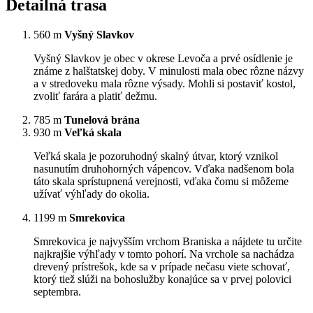
Detailná trasa
560 m
Vyšný Slavkov
Vyšný Slavkov je obec v okrese Levoča a prvé osídlenie je
známe z halštatskej doby. V minulosti mala obec rôzne názvy
a v stredoveku mala rôzne výsady. Mohli si postaviť kostol,
zvoliť farára a platiť dežmu.
785 m
Tunelová brána
930 m
Veľká skala
Veľká skala je pozoruhodný skalný útvar, ktorý vznikol
nasunutím druhohorných vápencov. Vďaka nadšenom bola
táto skala sprístupnená verejnosti, vďaka čomu si môžeme
užívať výhľady do okolia.
1199 m
Smrekovica
Smrekovica je najvyšším vrchom Braniska a nájdete tu určite
najkrajšie výhľady v tomto pohorí. Na vrchole sa nachádza
drevený prístrešok, kde sa v prípade nečasu viete schovať,
ktorý tiež slúži na bohoslužby konajúce sa v prvej polovici
septembra.