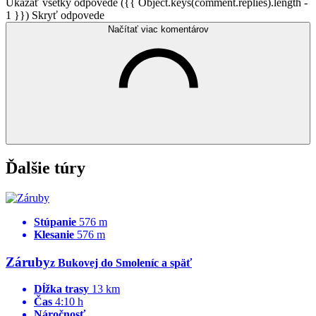
Ukázať všetky odpovede ({{ Object.keys(comment.replies).length -
1 }})
Skryť odpovede
Načítať viac komentárov
Ďalšie túry
Stúpanie
576 m
Klesanie
576 m
Záruby
z Bukovej do Smoleníc a späť
Dĺžka trasy
13 km
Čas
4:10 h
Náročnosť