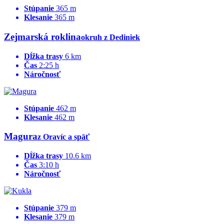
Stúpanie
365 m
Klesanie
365 m
Zejmarská roklina
okruh z Dediniek
Dĺžka trasy
6 km
Čas
2:25 h
Náročnosť
Stúpanie
462 m
Klesanie
462 m
Magura
z Oravíc a späť
Dĺžka trasy
10.6 km
Čas
3:10 h
Náročnosť
Stúpanie
379 m
Klesanie
379 m