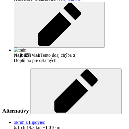
Najbližší vlak
Tento údaj chýba :(
Doplň ho pre ostatných
Alternatívy
okruh z Lipoviec
6:15 h
19,3 km
+1 010 m