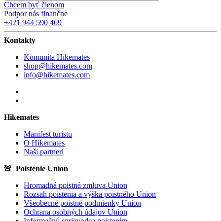
Chcem byť členom
Podpor nás finančne
+421 944 590 469
Kontakty
Komunita Hikemates
shop@hikemates.com
info@hikemates.com
Hikemates
Manifest turistu
O Hikemates
Naši partneri
🚨 Poistenie Union
Hromadná poistná zmluva Union
Rozsah poistenia a výška poistného Union
Všeobecné poistné podmienky Union
Ochrana osobných údajov Union
Informačný sprievodca poistením