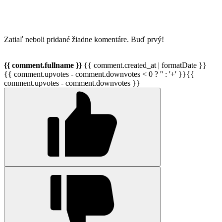
Zatiaľ neboli pridané žiadne komentáre. Buď prvý!
{{ comment.fullname }}
{{ comment.created_at | formatDate }}
{{ comment.upvotes - comment.downvotes < 0 ? '' : '+' }}{{
comment.upvotes - comment.downvotes }}