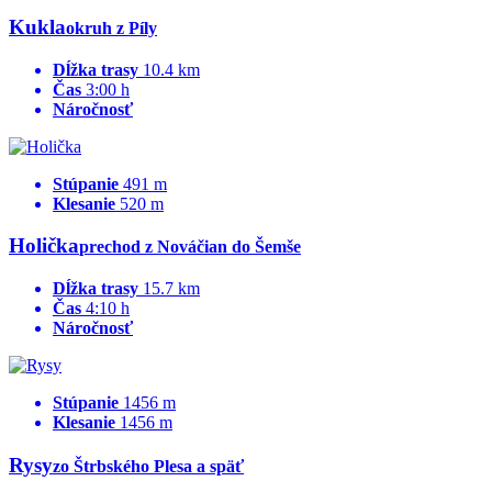
Kukla
okruh z Píly
Dĺžka trasy
10.4 km
Čas
3:00 h
Náročnosť
Stúpanie
491 m
Klesanie
520 m
Holička
prechod z Nováčian do Šemše
Dĺžka trasy
15.7 km
Čas
4:10 h
Náročnosť
Stúpanie
1456 m
Klesanie
1456 m
Rysy
zo Štrbského Plesa a späť