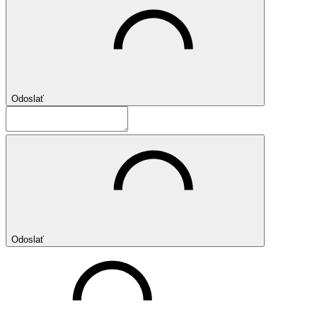
Odoslať
Odoslať