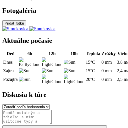
Fotogaléria
Pridať fotku
Aktuálne počasie
Deň
6h
12h
18h
Teplota
Zrážky
Vieto
Dnes
15°C
0 mm
3,8 m
Zajtra
15°C
0 mm
2,4 m
Pozajtra
20°C
0 mm
2,5 m
Diskusia k túre