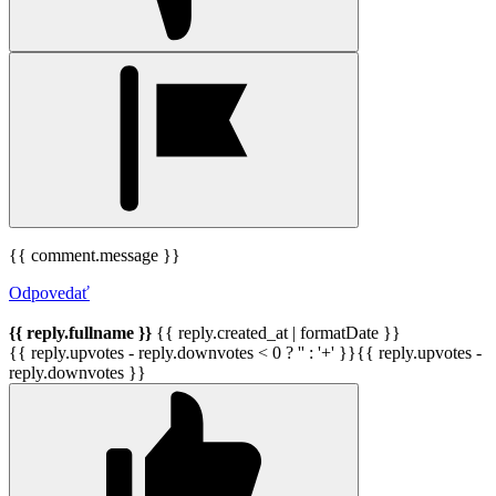
{{ comment.message }}
Odpovedať
{{ reply.fullname }}
{{ reply.created_at | formatDate }}
{{ reply.upvotes - reply.downvotes < 0 ? '' : '+' }}{{ reply.upvotes -
reply.downvotes }}