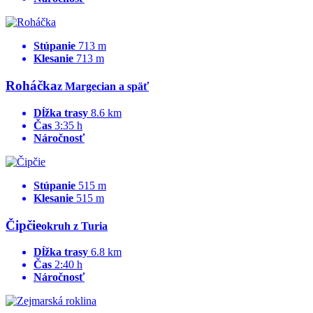
Stúpanie
713 m
Klesanie
713 m
Roháčka
z Margecian a späť
Dĺžka trasy
8.6 km
Čas
3:35 h
Náročnosť
Stúpanie
515 m
Klesanie
515 m
Čipčie
okruh z Turia
Dĺžka trasy
6.8 km
Čas
2:40 h
Náročnosť