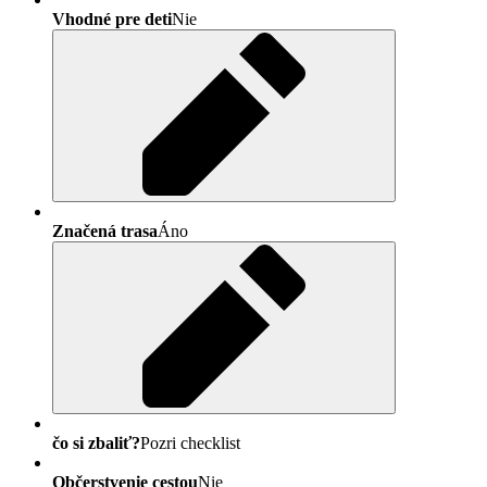
Vhodné pre deti
Nie
Značená trasa
Áno
čo si zbaliť?
Pozri checklist
Občerstvenie cestou
Nie