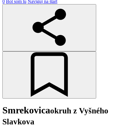
0
Bol som tu
Naviguj na štart
Smrekovica
okruh z Vyšného
Slavkova