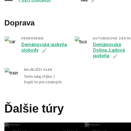
Doprava
PARKOVANIE
AUTOBUSOVÁ ZÁSTA
Demänovská jaskyňa
Demänovská
slobody
Dolina,,Ľadová
jaskyňa
NAJBLIŽŠÍ VLAK
Tento údaj chýba :(
Doplň ho pre ostatných
Ďalšie túry