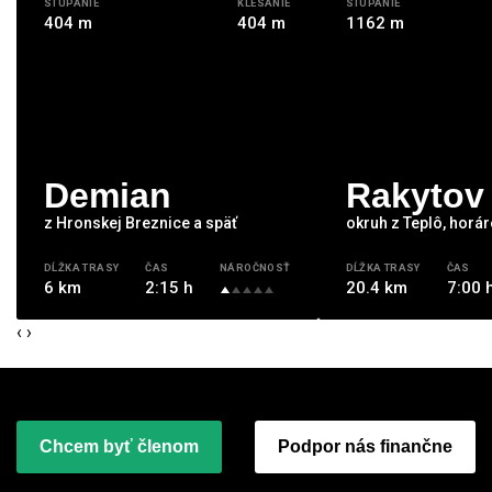
STÚPANIE
KLESANIE
STÚPANIE
404 m
404 m
1162 m
Demian
Rakytov
z Hronskej Breznice a späť
okruh z Teplô, horá
DĹŽKA TRASY
ČAS
NÁROČNOSŤ
DĹŽKA TRASY
ČAS
6 km
2:15 h
20.4 km
7:00 
‹
›
Chcem byť členom
Podpor nás finančne