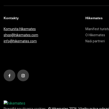
Kontakty
Hikemates
Komunita Hikemates
Manifest turist
shop@hikemates.com
O Hikemates
info@hikemates.com
Naši partneri
Pravidlá používania cookies
© Hikemates 2026. Všetky práva vyhra