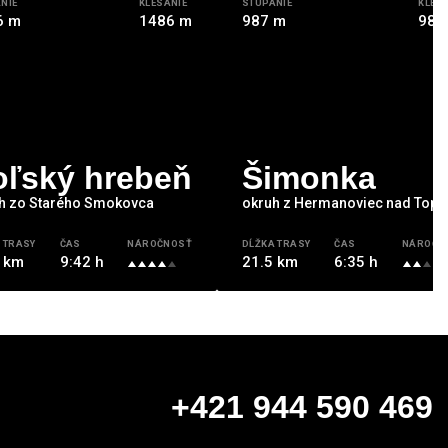
NIE
KLESANIE
STÚPANIE
KLES
6 m
1486 m
987 m
987
oľský hrebeň
Šimonka
h zo Starého Smokovca
okruh z Hermanoviec nad Topľ
 TRASY
ČAS
NÁROČNOSŤ
DĹŽKA TRASY
ČAS
NÁROČN
 km
9:42 h
21.5 km
6:35 h
+421 944 590 469