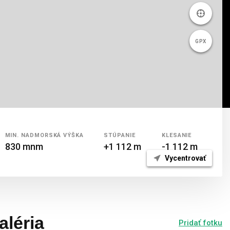
GPX
MIN.
NADMORSKÁ
VÝŠKA
STÚPANIE
KLESANIE
830 mnm
+1 112 m
-1 112 m
Vycentrovať
aléria
Pridať fotku