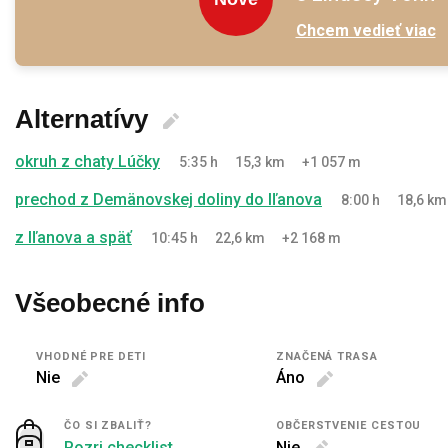
Chcem vedieť viac
Alternatívy
okruh z chaty Lúčky
5:35 h
15,3 km
+1 057 m
prechod z Demänovskej doliny do Iľanova
8:00 h
18,6 km
z Iľanova a späť
10:45 h
22,6 km
+2 168 m
Všeobecné info
VHODNÉ PRE DETI
ZNAČENÁ TRASA
Nie
Áno
ČO SI ZBALIŤ?
OBČERSTVENIE CESTOU
Pozri checklist
Nie