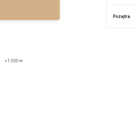
Pozajtra
+1 550 m