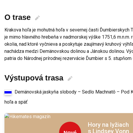
O trase
Krakova hoľa je mohutná hoľa v severnej časti Ďumbierskych Tat
je mimo hlavného hrebeňa v nadmorskej výške 1751,6 m.n.m. r
okolia, nad ktoré vyčnieva a poskytuje zaujímavý kruhový výhľ
nachádza medzi Demänovskou dolinou a Jánskou dolinou. Vých
patria do Národnej prírodnej rezervácie Ďumbier s 5. stupňom
Výstupová trasa
Demänovská jaskyňa slobody – Sedlo Machnatô – Pod K
hoľa a späť
Hory na lyžiach
s Lindsey Vonn
Nové