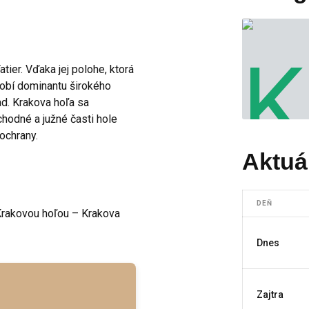
ier. Vďaka jej polohe, ktorá
obí dominantu širokého
ad. Krakova hoľa sa
odné a južné časti hole
 ochrany.
Aktuá
DEŇ
rakovou hoľou – Krakova
Dnes
Zajtra