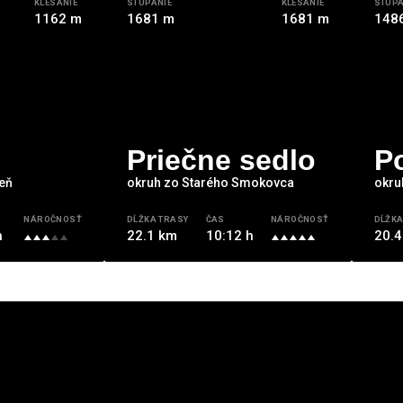
KLESANIE
STÚPANIE
KLESANIE
STÚPA
1162 m
1681 m
1681 m
148
Priečne sedlo
P
reň
okruh zo Starého Smokovca
okru
NÁROČNOSŤ
DĹŽKA TRASY
ČAS
NÁROČNOSŤ
DĹŽKA
h
22.1 km
10:12 h
20.4