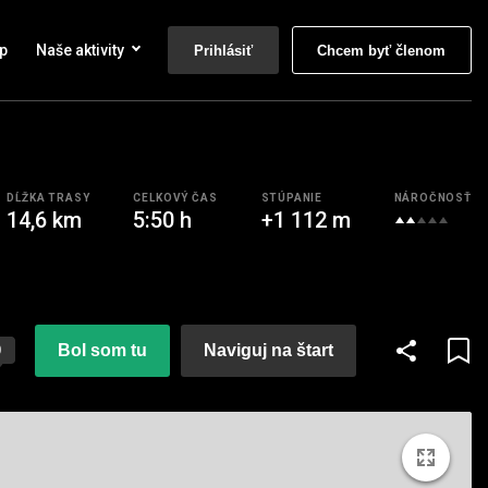
p
Naše aktivity
Prihlásiť
Chcem byť členom
DĹŽKA TRASY
CELKOVÝ ČAS
STÚPANIE
NÁROČNOSŤ
14,6 km
5:50 h
+1 112 m
Bol som tu
Naviguj na štart
0