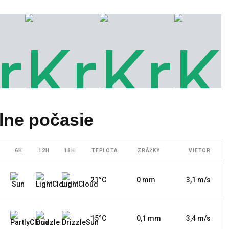
lne počasie
6H
12H
18H
TEPLOTA
ZRÁŽKY
VIETOR
21°C
0 mm
3,1 m/s
15°C
0,1 mm
3,4 m/s