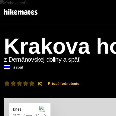
Krakova h
z Demänovskej doliny a späť
(0)
Pridať hodnotenie
Dnes
21°C
0 mm
3,1 m/s