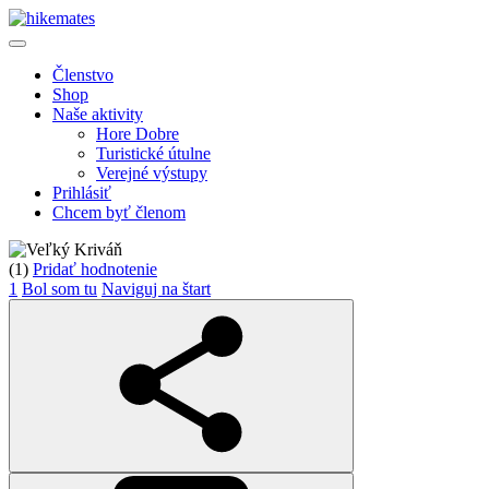
Členstvo
Shop
Naše aktivity
Hore Dobre
Turistické útulne
Verejné výstupy
Prihlásiť
Chcem byť členom
(1)
Pridať hodnotenie
1
Bol som tu
Naviguj na štart