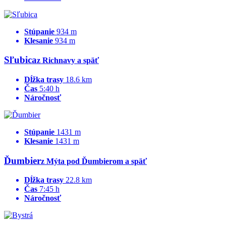
Stúpanie
934 m
Klesanie
934 m
Sľubica
z Richnavy a späť
Dĺžka trasy
18.6 km
Čas
5:40 h
Náročnosť
Stúpanie
1431 m
Klesanie
1431 m
Ďumbier
z Mýta pod Ďumbierom a späť
Dĺžka trasy
22.8 km
Čas
7:45 h
Náročnosť