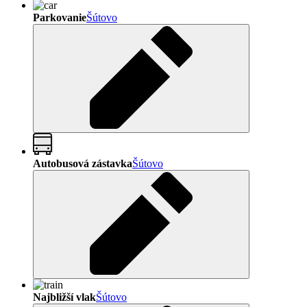
Parkovanie
Šútovo
Autobusová zástavka
Šútovo
Najbližší vlak
Šútovo