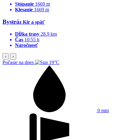
Stúpanie
1669 m
Klesanie
1669 m
Bystrá
z Kir a späť
Dĺžka trasy
28.9 km
Čas
10:55 h
Náročnosť
‹
›
Počasie na dnes
19°C
0 mm