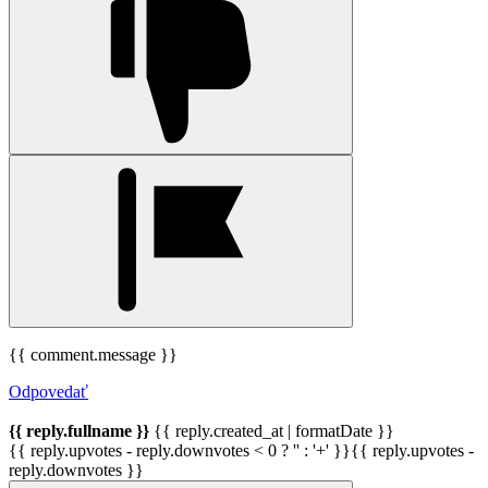
{{ comment.message }}
Odpovedať
{{ reply.fullname }}
{{ reply.created_at | formatDate }}
{{ reply.upvotes - reply.downvotes < 0 ? '' : '+' }}{{ reply.upvotes -
reply.downvotes }}