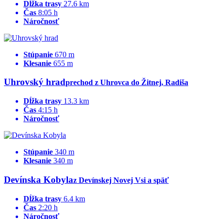
Dĺžka trasy
27.6 km
Čas
8:05 h
Náročnosť
Stúpanie
670 m
Klesanie
655 m
Uhrovský hrad
prechod z Uhrovca do Žitnej, Radiša
Dĺžka trasy
13.3 km
Čas
4:15 h
Náročnosť
Stúpanie
340 m
Klesanie
340 m
Devínska Kobyla
z Devínskej Novej Vsi a späť
Dĺžka trasy
6.4 km
Čas
2:20 h
Náročnosť