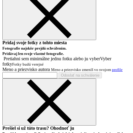
Pridaj svoje fotky z tohto miesta
Fotografie najskôr prejdú schválením.
Pridávaj len svoje vlastné fotografie.
Pretiahni sem minimálne jednu fotku alebo ju
vyber
Vyber
fotky
Fotky budú verejné
Meno a priezvisko autora
Meno a priezvisko zmeníš vo svojom
profile
Odoslať na schválenie
Prešiel si už túto trasu? Ohodnoť ju