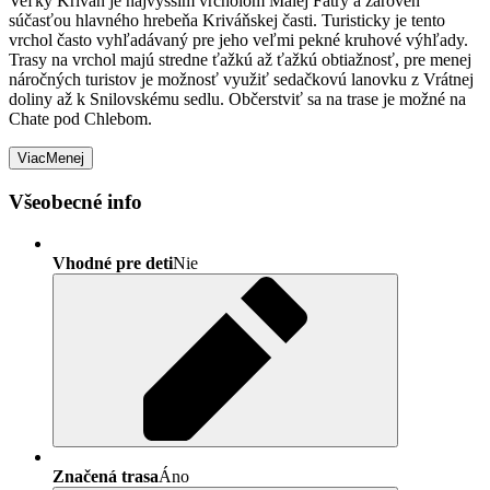
Veľký Kriváň je najvyšším vrcholom Malej Fatry a zároveň
súčasťou hlavného hrebeňa Kriváňskej časti. Turisticky je tento
vrchol často vyhľadávaný pre jeho veľmi pekné kruhové výhľady.
Trasy na vrchol majú stredne ťažkú až ťažkú obtiažnosť, pre menej
náročných turistov je možnosť využiť sedačkovú lanovku z Vrátnej
doliny až k Snilovskému sedlu. Občerstviť sa na trase je možné na
Chate pod Chlebom.
Viac
Menej
Všeobecné info
Vhodné pre deti
Nie
Značená trasa
Áno