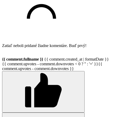
Zatiaľ neboli pridané žiadne komentáre. Buď prvý!
{{ comment.fullname }}
{{ comment.created_at | formatDate }}
{{ comment.upvotes - comment.downvotes < 0 ? '' : '+' }}{{
comment.upvotes - comment.downvotes }}