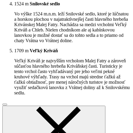
1524 m
Snilovské sedlo
Vo výške 1524 m.n.m. leží Snilovské sedlo, ktoré je lúčnatou
a horskou plochou v najatraktívnejšej časti hlavného hrebeňa
Krivánskej Malej Fatry. Nachádza sa medzi vrcholmi Veľký
Kriváň a Chleb. Nielen chodníkom ale aj kabínkovou
lanovkou je možné dostať sa do tohto sedla a to priamo od
chaty Vrátna vo Vrátnej doline.
1709 m
Veľký Kriváň
Veľký Kriváň je najvyšším vrcholom Malej Fatry a zároveň
súčasťou hlavného hrebeňa Kriváňskej časti. Turisticky je
tento vrchol často vyhľadávaný pre jeho veľmi pekné
kruhové výhľady. Trasy na vrchol majú stredne ťažkú až
ťažkú obtiažnosť, pre menej náročných turistov je možnosť
využiť sedačkovú lanovku z Vrátnej doliny až k Snilovskému
sedlu.