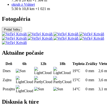
7:50 h
20 km
+1 384 m
okruh z Vrátnej
5:30 h
10,8 km
+1 021 m
Fotogaléria
Pridať fotku
Aktuálne počasie
Deň
6h
12h
18h
Teplota
Zrážky
Viet
Dnes
19°C
0 mm
2,6 m
Zajtra
15°C
0 mm
3,6 m
Pozajtra
14°C
0 mm
3,1 m
Diskusia k túre