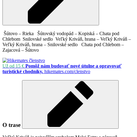
Šútovo – Rieka
Šútovský vodopád – Kopiská – Chata pod
Chlebom
Snilovské sedlo
Veľký Kriváň, hrana – Veľký Kriváň –
Veľký Kriváň, hrana – Snilovské sedlo
Chata pod Chlebom –
Zajacová – Šútovo
Už od 15 €
Pomôž nám budovať nové útulne a opravovať
turistické chodníky.
hikemates.com/clenstvo
O trase