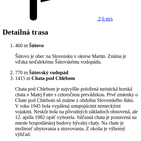
2,6 m/s
Detailná trasa
460 m
Šútovo
Šútovo je obec na Slovensku v okrese Martin. Známa je
vďaka neďalekému Šútovskému vodopádu.
770 m
Šútovský vodopád
1415 m
Chata pod Chlebom
Chata pod Chlebom je najvyššie položená turistická horská
chata v Malej Fatre s celoročnou prevádzkou. Prvé zmienky o
Chate pod Chlebom sú známe z obdobia Slovenského štátu.
V roku 1945 bola vypálená ustupujúcimi nemeckými
vojakmi. Neskôr bola na pôvodných základoch obnovená, ale
12. apríla 1982 opäť vyhorela. Súčasná chata je postavená na
mieste hospodárskej budovy bývalej chaty. Na chate je
možnosť ubytovania a stravovania. Z okolia je výborný
výhľad.