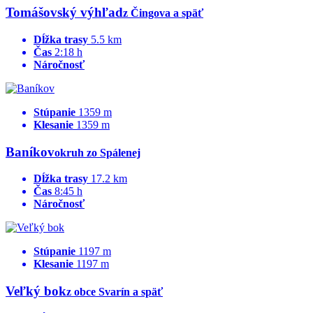
Tomášovský výhľad
z Čingova a späť
Dĺžka trasy
5.5 km
Čas
2:18 h
Náročnosť
Stúpanie
1359 m
Klesanie
1359 m
Baníkov
okruh zo Spálenej
Dĺžka trasy
17.2 km
Čas
8:45 h
Náročnosť
Stúpanie
1197 m
Klesanie
1197 m
Veľký bok
z obce Svarín a späť