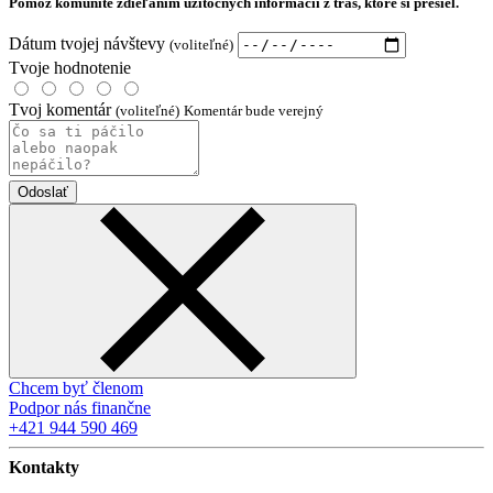
Pomôž komunite zdieľaním užitočných informácií z trás, ktoré si prešiel.
Dátum tvojej návštevy
(voliteľné)
Tvoje hodnotenie
Tvoj komentár
(voliteľné)
Komentár bude verejný
Odoslať
Chcem byť členom
Podpor nás finančne
+421 944 590 469
Kontakty